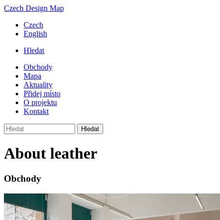
Přejít
Czech Design Map
k
Czech
hlavnímu
English
obsahu
Hledat
Header
Obchody
menu
Mapa
Hlavní
Aktuality
navigace
Přidej místo
O projektu
Kontakt
Hledat
About leather
Obchody