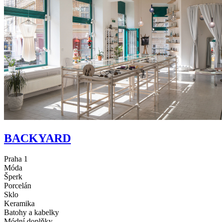
BACKYARD
Praha 1
Móda
Šperk
Porcelán
Sklo
Keramika
Batohy a kabelky
Módní doplňky